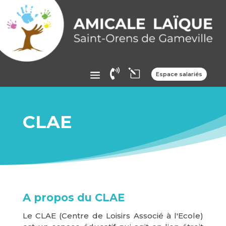

l
Espace salariés
CLAE
A propos du CLAE
Le CLAE (Centre de Loisirs Associé à l'Ecole)