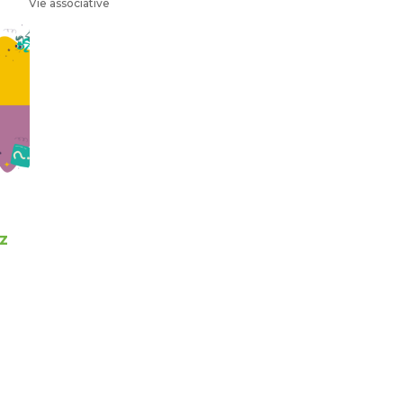
Vie associative
z