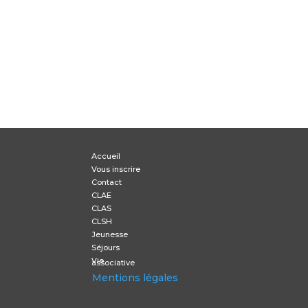
Accueil
Vous inscrire
Contact
CLAE
CLAS
CLSH
Jeunesse
Séjours
Vie
associative
Mentions légales