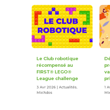
Le Club robotique
Dé
récompensé au
p
FIRST® LEGO®
va
League challenge
pr
3 Avr 2026
|
Actualités
,
1 A
Mix'Ados
Mi