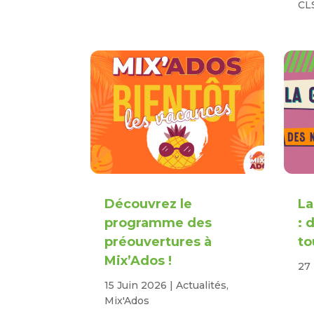
CL
Découvrez le
La
programme des
: 
préouvertures à
to
Mix’Ados !
27
15 Juin 2026
|
Actualités
,
Mix'Ados