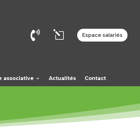

l
Espace salariés
e associative
Actualités
Contact