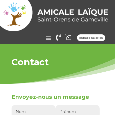

l
Espace salariés
Contact
Envoyez-nous un message