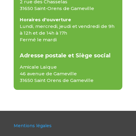
2 rue des Chasselas
31650 Saint-Orens de Gameville
Horaires d'ouverture
Lundi, mercredi, jeudi et vendredi de 9h
à 12h et de 14h à 17h
Fermé le mardi
Adresse postale et Siège social
Amicale Laïque
46 avenue de Gameville
31650 Saint Orens de Gameville
Mentions légales