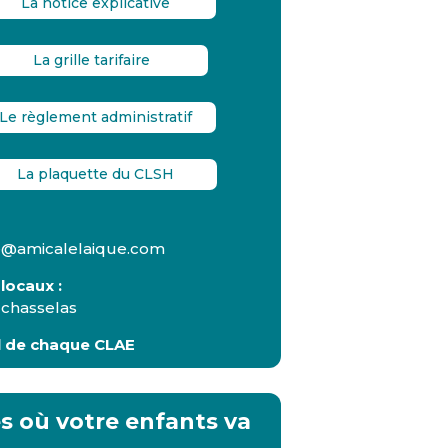
La notice explicative
La grille tarifaire
Le règlement administratif
La plaquette du CLSH
re@amicalelaique.com
locaux :
 chasselas
il de chaque CLAE
es
où votre enfants va