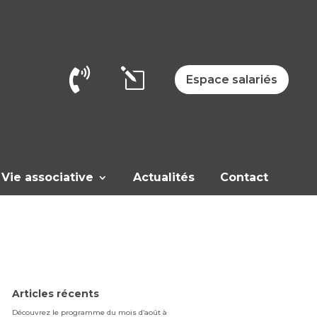

l
Espace salariés
Vie associative
Actualités
Contact
Articles récents
Découvrez le programme du mois d’août à