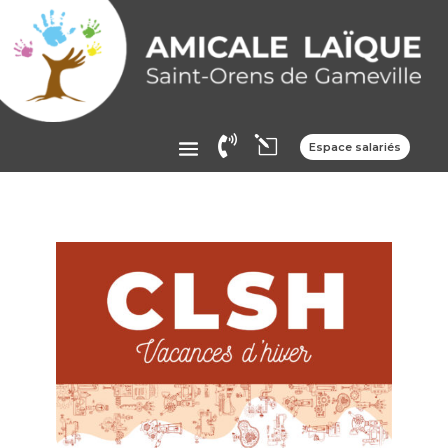

l
Espace salariés