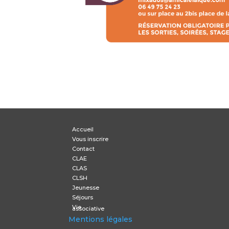
Accueil
Vous inscrire
Contact
CLAE
CLAS
CLSH
Jeunesse
Séjours
Vie
associative
Mentions légales