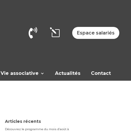

l
Espace salariés
Vie associative
Actualités
Contact
Articles récents
Découvrez le programme du mois d’août à