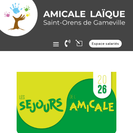

l
Espace salariés