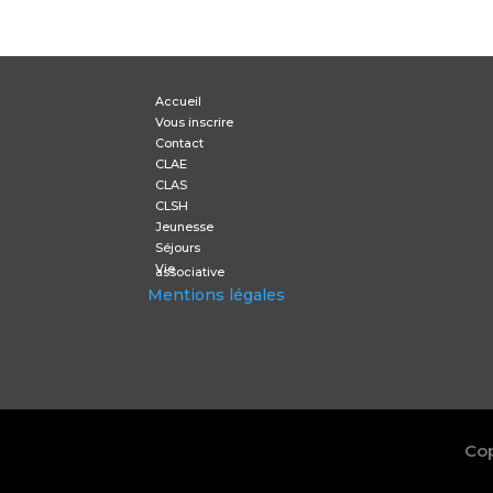
Accueil
Vous inscrire
Contact
CLAE
CLAS
CLSH
Jeunesse
Séjours
Vie
associative
Mentions légales
Cop