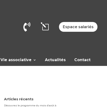

l
Espace salariés
Vie associative
Actualités
Contact
Articles récents
Découvrez le programme du mois d’août à