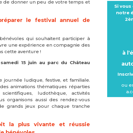
e de donner un peu de votre temps et
Si vous
notre 
2èm
préparer le festival annuel de
névoles qui souhaitent participer à
 vivre une expérience en compagnie des
ns cette aventure !
à l
le samedi 15 juin au parc du Château
auto
Inscr
journée ludique, festive, et familiale.
ou e
des animations thématiques réparties
a.
scientifiques, ludothèque, activités
Nous organisons aussi des rendez-vous
t de grands jeux pour chaque tranche
t la plus vivante et réussie
de bénévoles.