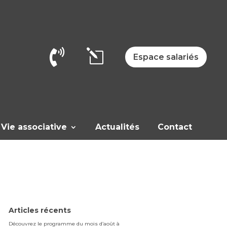

l
Espace salariés
Vie associative
Actualités
Contact
Articles récents
Découvrez le programme du mois d’août à