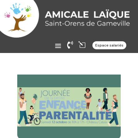

l
Espace salariés