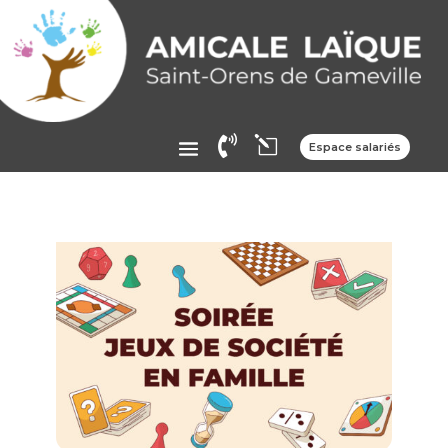

l
Espace salariés