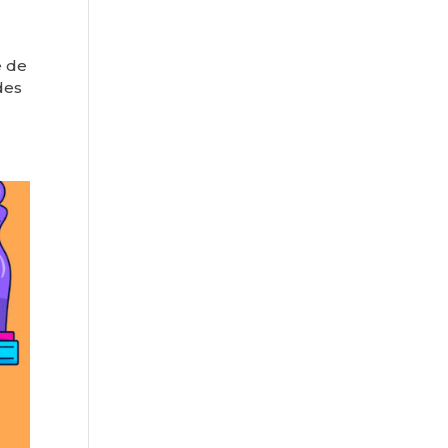
e de
 des