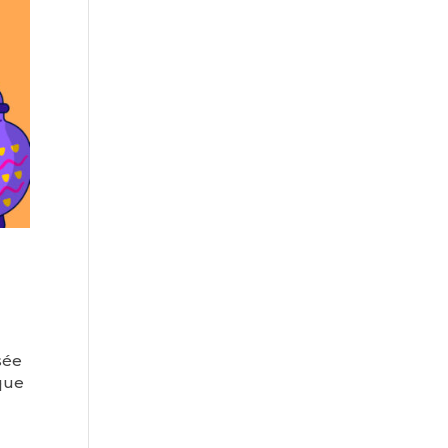
sée
ïque