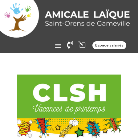

l
Espace salariés