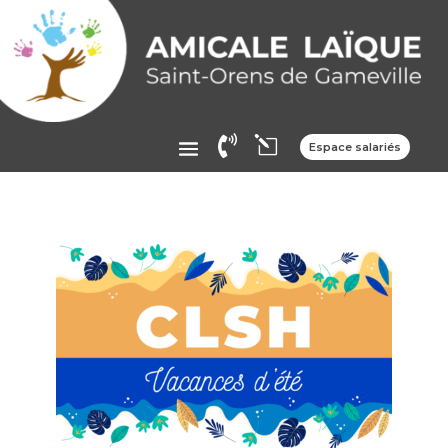

l
Espace salariés