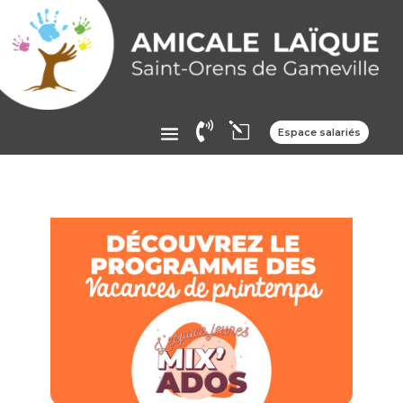

l
Espace salariés