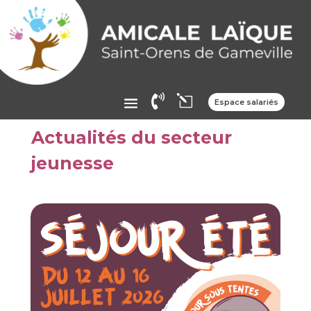

l
Espace salariés
Actualités du secteur
jeunesse