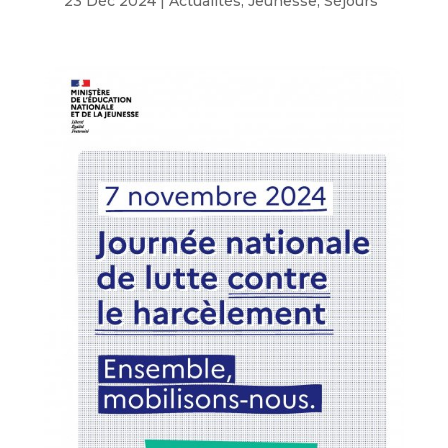
23 Déc 2024
|
Actualités
,
Jeunesse
,
Séjours