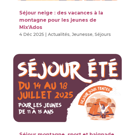
Séjour neige : des vacances à la
montagne pour les jeunes de
Mix’Ados
4 Déc 2025
|
Actualités
,
Jeunesse
,
Séjours
Séjour montagne, sport et baignade