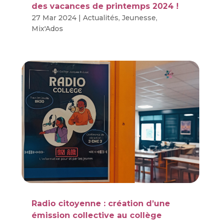
des vacances de printemps 2024 !
27 Mar 2024
|
Actualités
,
Jeunesse
,
Mix'Ados
Radio citoyenne : création d’une
émission collective au collège