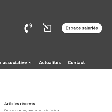

l
Espace salariés
e associative
Actualités
Contact
Articles récents
Découvrez le programme du mois d’août à