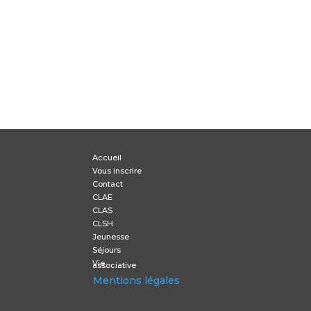
Accueil
Vous inscrire
Contact
CLAE
CLAS
CLSH
Jeunesse
Séjours
Vie
associative
Mentions légales