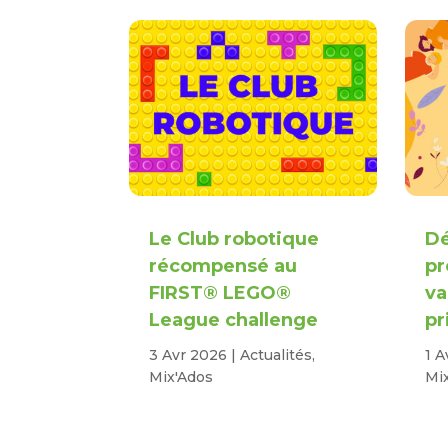
Le Club robotique
Dé
récompensé au
p
FIRST® LEGO®
va
League challenge
pr
3 Avr 2026
|
Actualités
,
1 A
Mix'Ados
Mi