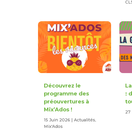
CL
Découvrez le
La
programme des
: 
préouvertures à
to
Mix’Ados !
27
15 Juin 2026
|
Actualités
,
Mix'Ados