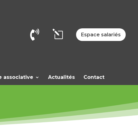

l
Espace salariés
e associative
Actualités
Contact