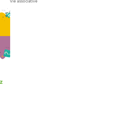
Vie associative
z